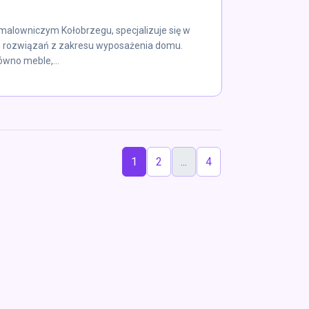
malowniczym Kołobrzegu, specjalizuje się w
 rozwiązań z zakresu wyposażenia domu.
ówno meble,...
1
2
...
4