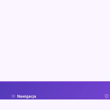
Nawigacja
Strona główna
Pol
ą