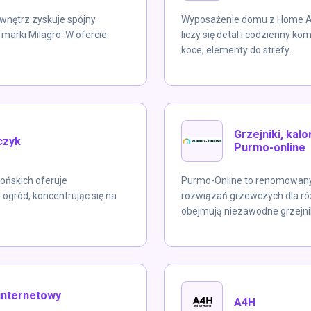
 wnętrz zyskuje spójny
Wyposażenie domu z Home And
arki Milagro. W ofercie
liczy się detal i codzienny ko
koce, elementy do strefy...
Grzejniki, kal
lczyk
Purmo-online
 Końskich oferuje
Purmo-Online to renomowany 
gród, koncentrując się na
rozwiązań grzewczych dla róż
obejmują niezawodne grzejniki
internetowy
A4H