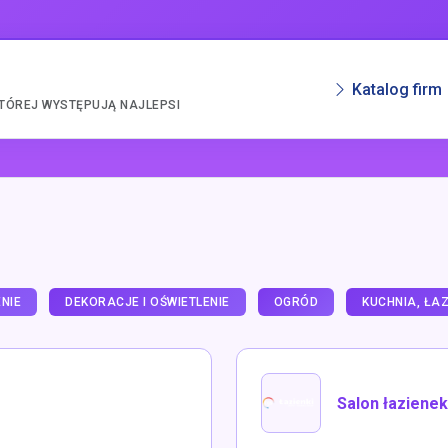
Katalog firm
KTÓREJ WYSTĘPUJĄ NAJLEPSI
NIE
DEKORACJE I OŚWIETLENIE
OGRÓD
KUCHNIA, ŁAZ
Salon łazienek