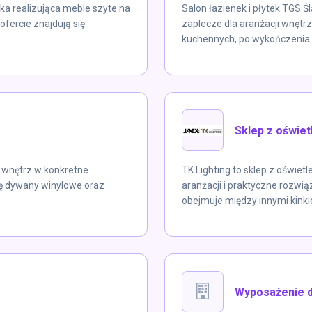
ka realizująca meble szyte na
Salon łazienek i płytek TGS Ś
fercie znajdują się
zaplecze dla aranżacji wnętrz:
kuchennych, po wykończenia..
Sklep z oświet
 wnętrz w konkretne
TK Lighting to sklep z oświet
ię dywany winylowe oraz
aranżacji i praktyczne rozwi
obejmuje między innymi kinkie
o
Wyposażenie 