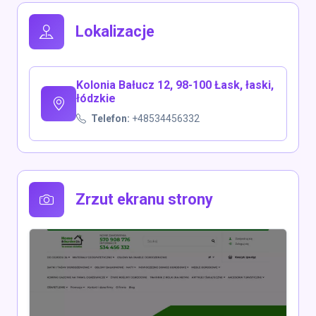
Lokalizacje
Kolonia Bałucz 12, 98-100 Łask, łaski,
łódzkie
Telefon:
+48534456332
Zrzut ekranu strony