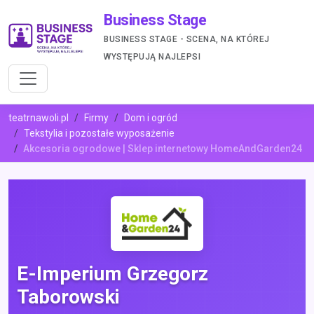
Business Stage
BUSINESS STAGE - SCENA, NA KTÓREJ
WYSTĘPUJĄ NAJLEPSI
teatrnawoli.pl
Firmy
Dom i ogród
Tekstylia i pozostałe wyposażenie
Akcesoria ogrodowe | Sklep internetowy HomeAndGarden24
E-Imperium Grzegorz
Taborowski