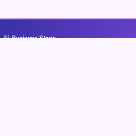
Business Stage
Business Stage - przestrzeń dla firm, które grają fair
Nawigacja
Strona główna
Zaloguj się
Dodaj firmę
Przypomnij hasło
Blog