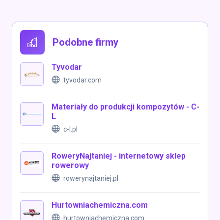
Podobne firmy
Tyvodar
tyvodar.com
Materiały do produkcji kompozytów - C-
L
c-l.pl
RoweryNajtaniej - internetowy sklep
rowerowy
rowerynajtaniej.pl
Hurtowniachemiczna.com
hurtowniachemiczna.com