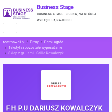
Business Stage
BUSINESS STAGE - SCENA, NA KTÓREJ
WYSTĘPUJĄ NAJLEPSI
teatrnawoli.pl
Firmy
Dom i ogród
Tekstylia i pozostałe wyposażenie
Sklep z grillami | Grille Kowalczyk
F.H.P.U DARIUSZ KOWALCZYK