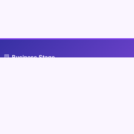
Business Stage
Business Stage - przestrzeń dla firm, które grają fair
Nawigacja
Strona główna
Zaloguj się
Dodaj firmę