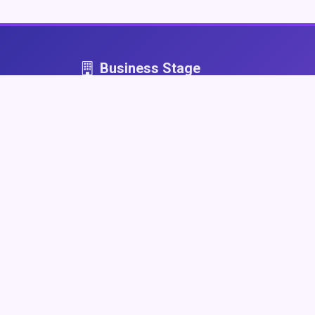
Business Stage
Business Stage - przestrzeń dla firm, które graj
fair