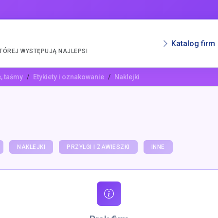
Katalog firm
KTÓREJ WYSTĘPUJĄ NAJLEPSI
e, taśmy
Etykiety i oznakowanie
Naklejki
NAKLEJKI
PRZYLGI I ZAWIESZKI
INNE