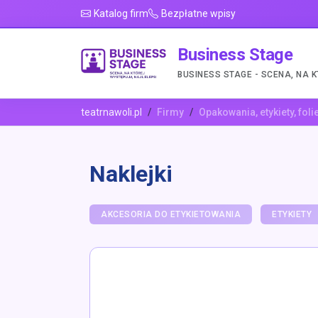
Katalog firm
Bezpłatne wpisy
Business Stage
BUSINESS STAGE - SCENA, NA 
teatrnawoli.pl
Firmy
Opakowania, etykiety, foli
Naklejki
AKCESORIA DO ETYKIETOWANIA
ETYKIETY