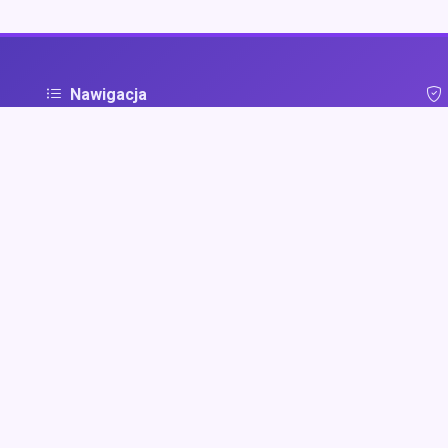
Nawigacja
Strona główna
Pol
ą
Zaloguj się
Dodaj firmę
Przypomnij hasło
Blog
Kontakt
Mapa strony