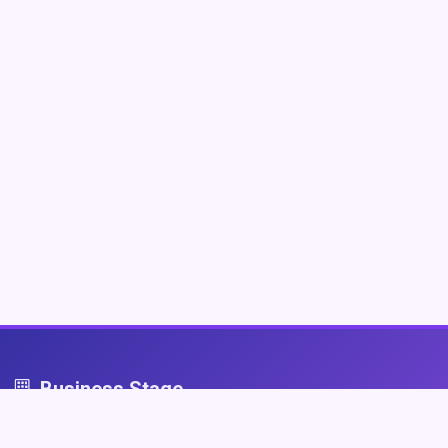
Business Stage
Business Stage - przestrzeń dla firm, które grają fair