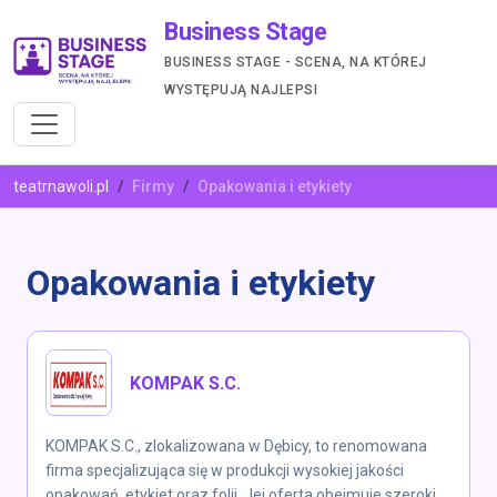
Business Stage
BUSINESS STAGE - SCENA, NA KTÓREJ
WYSTĘPUJĄ NAJLEPSI
teatrnawoli.pl
Firmy
Opakowania i etykiety
Opakowania i etykiety
KOMPAK S.C.
KOMPAK S.C., zlokalizowana w Dębicy, to renomowana
firma specjalizująca się w produkcji wysokiej jakości
opakowań, etykiet oraz folii. Jej oferta obejmuje szeroki