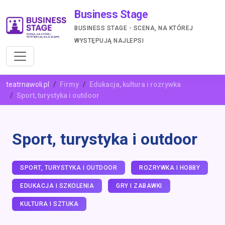
Business Stage
BUSINESS STAGE - SCENA, NA KTÓREJ
WYSTĘPUJĄ NAJLEPSI
teatrnawoli.pl
Firmy
Edukacja, kultura i rozrywka
Sport, turystyka i outdoor
Sport, turystyka i outdoor
SPORT, TURYSTYKA I OUTDOOR
ROZRYWKA I HOBBY
EDUKACJA I SZKOLENIA
GRY I ZABAWKI
KULTURA I SZTUKA