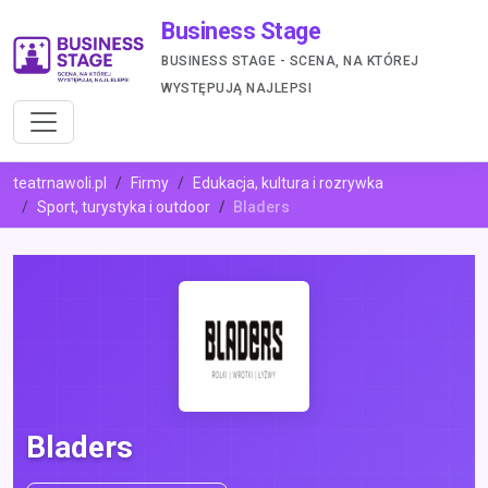
Business Stage
BUSINESS STAGE - SCENA, NA KTÓREJ
WYSTĘPUJĄ NAJLEPSI
teatrnawoli.pl
Firmy
Edukacja, kultura i rozrywka
Sport, turystyka i outdoor
Bladers
Bladers