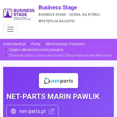
Business Stage
BUSINESS STAGE - SCENA, NA KTÓREJ
WYSTĘPUJĄ NAJLEPSI
teatrnawoli.pl
Firmy
Motoryzacja i transport
Części i akcesoria motoryzacyjne
Używane części samochodowe | Sklep internetowy Net-parts
NET-PARTS MARIN PAWLIK
net-parts.pl