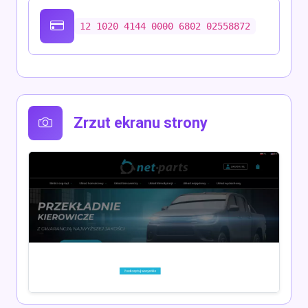
12 1020 4144 0000 6802 02558872
Zrzut ekranu strony