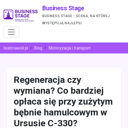
Business Stage
BUSINESS STAGE - SCENA, NA KTÓREJ
WYSTĘPUJĄ NAJLEPSI
teatrnawoli.pl
Blog
Motoryzacja i transport
Regeneracja czy
wymiana? Co bardziej
opłaca się przy zużytym
bębnie hamulcowym w
Ursusie C-330?