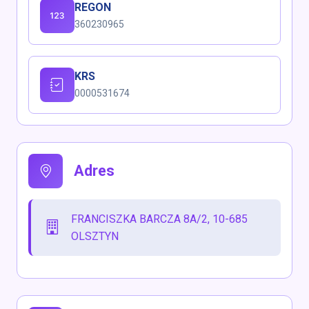
REGON
360230965
KRS
0000531674
Adres
FRANCISZKA BARCZA 8A/2, 10-685
OLSZTYN