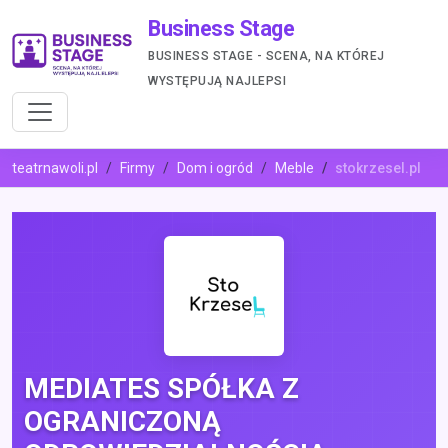
Business Stage
BUSINESS STAGE - SCENA, NA KTÓREJ
WYSTĘPUJĄ NAJLEPSI
teatrnawoli.pl
Firmy
Dom i ogród
Meble
stokrzesel.pl
MEDIATES SPÓŁKA Z
OGRANICZONĄ