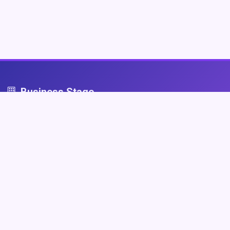
Business Stage
Business Stage - przestrzeń dla firm, które grają fair
Nawigacja
Strona główna
Zaloguj się
Dodaj firmę
Przypomnij hasło