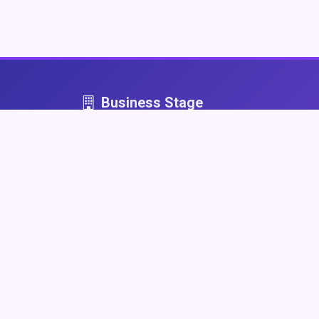
Business Stage
Business Stage - przestrzeń dla firm, które graj
fair