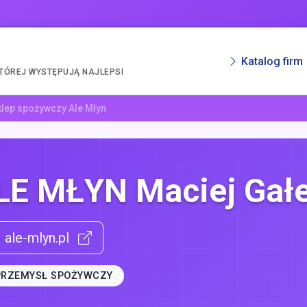
Katalog firm
KTÓREJ WYSTĘPUJĄ NAJLEPSI
klep spożywczy Ale Młyn
LE MŁYN Maciej Gałe
ale-mlyn.pl
PRZEMYSŁ SPOŻYWCZY