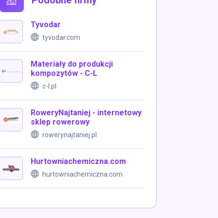
Podobne firmy
Tyvodar
tyvodar.com
Materiały do produkcji
kompozytów - C-L
c-l.pl
RoweryNajtaniej - internetowy
sklep rowerowy
rowerynajtaniej.pl
Hurtowniachemiczna.com
hurtowniachemiczna.com