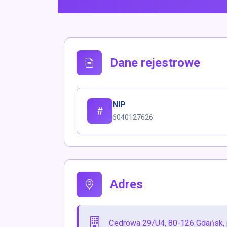
Dane rejestrowe
NIP
6040127626
Adres
Cedrowa 29/U4, 80-126 Gdańsk,