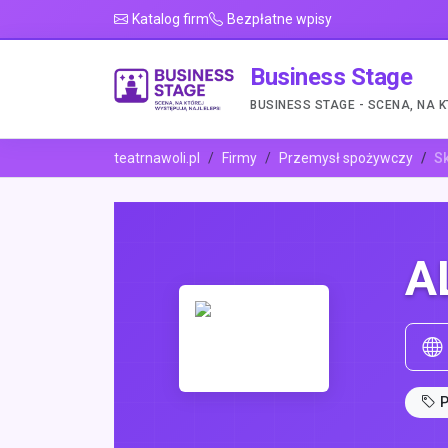
Katalog firm
Bezpłatne wpisy
Business Stage
BUSINESS STAGE - SCENA, NA 
teatrnawoli.pl
Firmy
Przemysł spożywczy
S
A