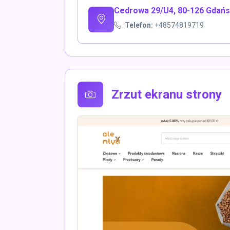
Cedrowa 29/U4, 80-126 Gdańs
Telefon:
+48574819719
Zrzut ekranu strony