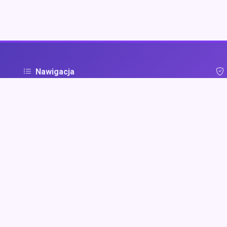
Nawigacja
Strona główna
Pol
ą
Zaloguj się
Dodaj firmę
Przypomnij hasło
Blog
Kontakt
Mapa strony