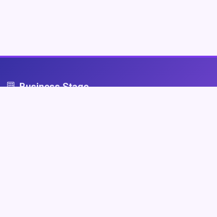
Business Stage
Business Stage - przestrzeń dla firm, które grają fair
Nawigacja
Strona główna
Zaloguj się
Dodaj firmę
Przypomnij hasło