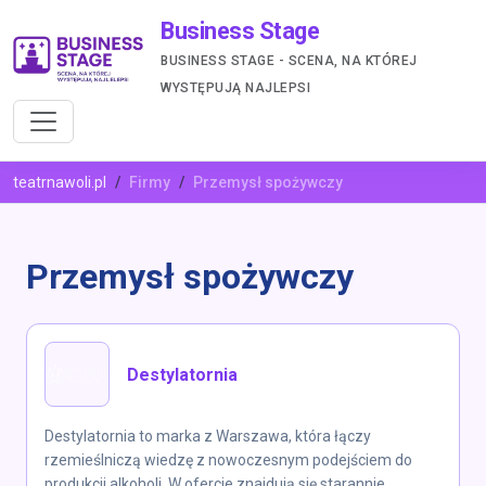
Business Stage
BUSINESS STAGE - SCENA, NA KTÓREJ
WYSTĘPUJĄ NAJLEPSI
teatrnawoli.pl
Firmy
Przemysł spożywczy
Przemysł spożywczy
Destylatornia
Destylatornia to marka z Warszawa, która łączy
rzemieślniczą wiedzę z nowoczesnym podejściem do
produkcji alkoholi. W ofercie znajdują się starannie