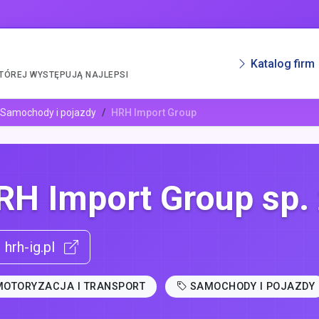
Katalog firm
KTÓREJ WYSTĘPUJĄ NAJLEPSI
Samochody i pojazdy
HRH Import Group
RH Import Group sp. 
hrh-ig.pl
MOTORYZACJA I TRANSPORT
SAMOCHODY I POJAZDY