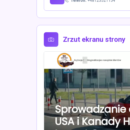
Telefon:
+48123521154
Zrzut ekranu strony