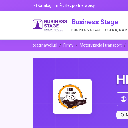
Katalog firm
Bezpłatne wpisy
Business Stage
BUSINESS STAGE - SCENA, NA 
teatrnawoli.pl
Firmy
Motoryzacja i transport
H