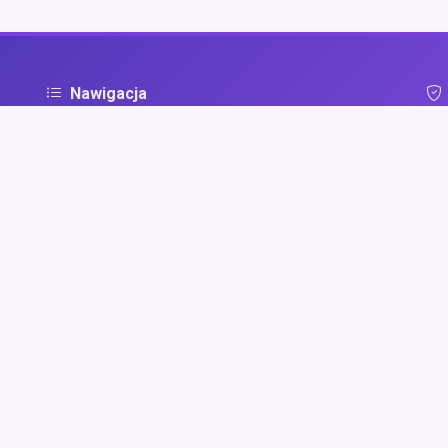
Nawigacja
Strona główna
Pol
ą
Zaloguj się
Dodaj firmę
Przypomnij hasło
Blog
Kontakt
Mapa strony