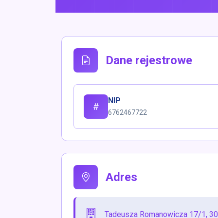
Dane rejestrowe
NIP
6762467722
Adres
Tadeusza Romanowicza 17/1, 30