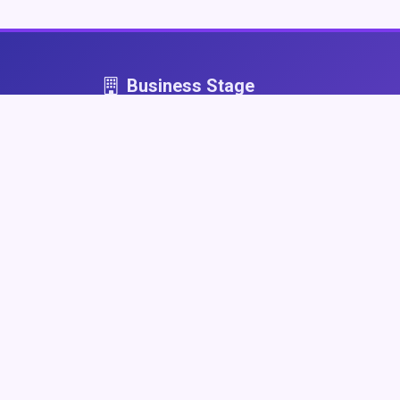
Business Stage
Business Stage - przestrzeń dla firm, które graj
fair