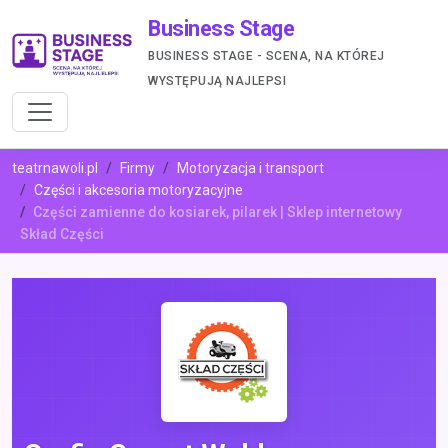
Business Stage
BUSINESS STAGE - SCENA, NA KTÓREJ
WYSTĘPUJĄ NAJLEPSI
teatrnawoli.pl
Firmy
Motoryzacja i transport
Części i akcesoria motoryzacyjne
Części zamienne do kosiarek, pilarek | Sklep internetowy
Skład Części