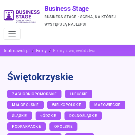
Business Stage
BUSINESS STAGE - SCENA, NA KTÓREJ
WYSTĘPUJĄ NAJLEPSI
teatrnawoli.pl
Firmy
Firmy z województwa
Świętokrzyskie
ZACHODNIOPOMORSKIE
LUBUSKIE
MAŁOPOLSKIE
WIELKOPOLSKIE
MAZOWIECKIE
ŚLĄSKIE
ŁÓDZKIE
DOLNOŚLĄSKIE
PODKARPACKIE
OPOLSKIE