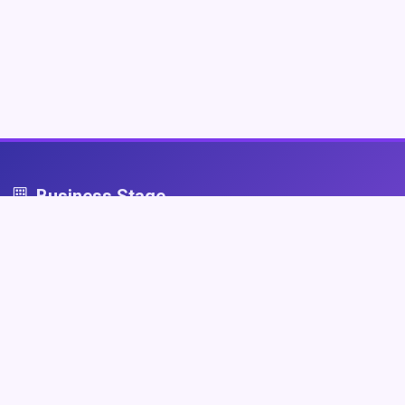
Business Stage
Business Stage - przestrzeń dla firm, które grają fair
Nawigacja
Strona główna
Zaloguj się
Dodaj firmę