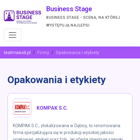
Business Stage
BUSINESS STAGE - SCENA, NA KTÓREJ
WYSTĘPUJĄ NAJLEPSI
teatrnawoli.pl
Firmy
Opakowania i etykiety
Opakowania i etykiety
KOMPAK S.C.
KOMPAK S.C., zlokalizowana w Dębicy, to renomowana
firma specjalizująca się w produkcji wysokiej jakości
opakowań, etykiet oraz folii. Jej oferta obejmuje szeroki