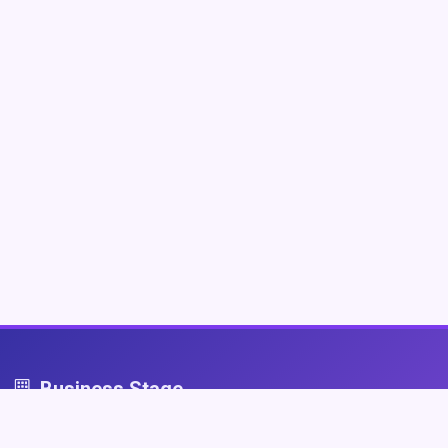
Business Stage
Business Stage - przestrzeń dla firm, które grają fair