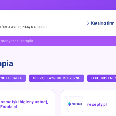
Katalog firm
KTÓREJ WYSTĘPUJĄ NAJLEPSI
 medyczne i terapia
apia
NE I TERAPIA
SPRZĘT I WYROBY MEDYCZNE
LEKI, SUPLEME
kosmetyki higieny ustnej,
recepty.pl
lFoods.pl