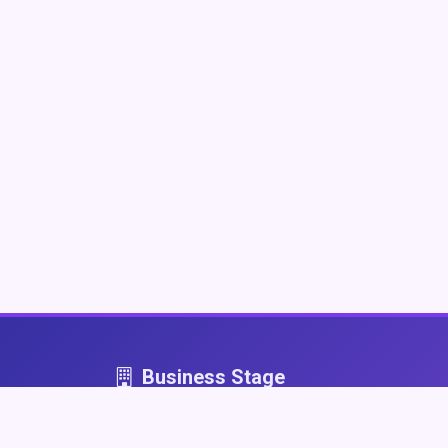
Business Stage
Business Stage - przestrzeń dla firm, które graj
fair