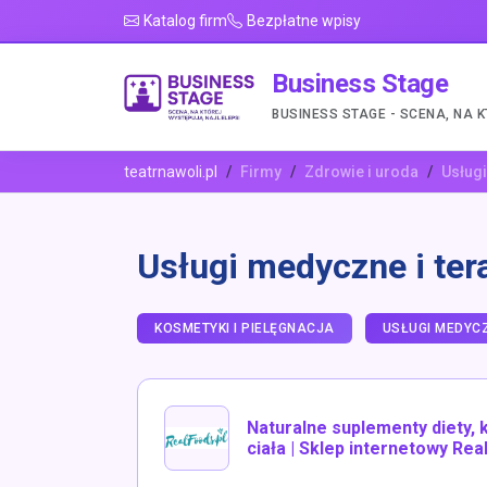
Katalog firm
Bezpłatne wpisy
Business Stage
BUSINESS STAGE - SCENA, NA 
teatrnawoli.pl
Firmy
Zdrowie i uroda
Usługi
Usługi medyczne i ter
KOSMETYKI I PIELĘGNACJA
USŁUGI MEDYCZ
Naturalne suplementy diety, 
ciała | Sklep internetowy Rea