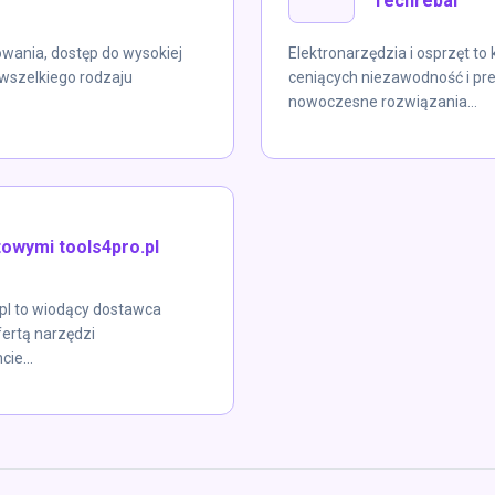
Techrebal
wania, dostęp do wysokiej
Elektronarzędzia i osprzęt t
 wszelkiego rodzaju
ceniących niezawodność i pre
nowoczesne rozwiązania...
towymi tools4pro.pl
pl to wiodący dostawca
fertą narzędzi
ie...