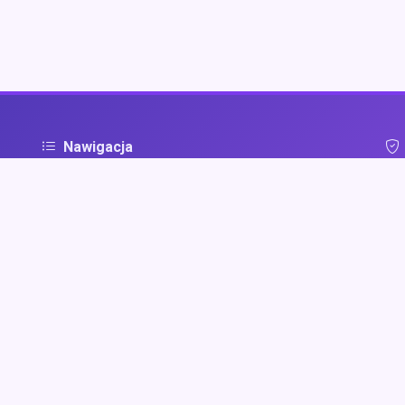
Nawigacja
Strona główna
Pol
ą
Zaloguj się
Dodaj firmę
Przypomnij hasło
Blog
Kontakt