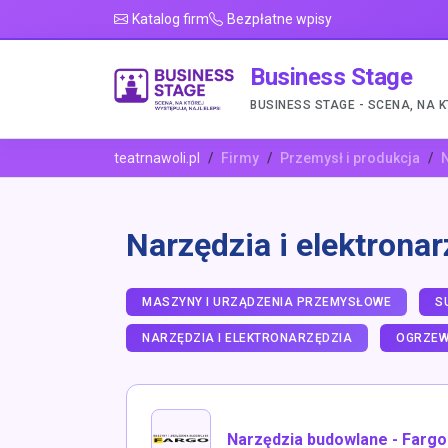
Katalog firm
Bezpłatne wpisy
Business Stage
BUSINESS STAGE - SCENA, NA 
teatrnawoli.pl
Firmy
Przemysł i produkcja
N
Narzędzia i elektrona
MASZYNY I URZĄDZENIA PRZEMYSŁOWE
S
NARZĘDZIA I ELEKTRONARZĘDZIA
OGRZEW
Narzędzia budowlane - Fargo