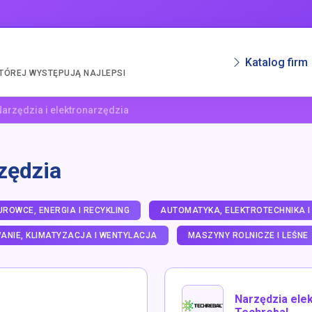
Katalog firm
KTÓREJ WYSTĘPUJĄ NAJLEPSI
arzędzia i elektronarzędzia
rzędzia
UROWCE, ENERGIA I RECYKLING
AUTOMATYKA, ELEKTROTECHNIKA I
ANIE, KLIMATYZACJA I WENTYLACJA
MASZYNY ROLNICZE I LEŚNE
Narzędzia elek