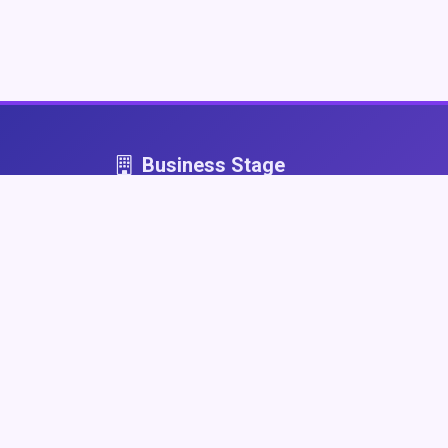
Business Stage
Business Stage - przestrzeń dla firm, które graj
fair