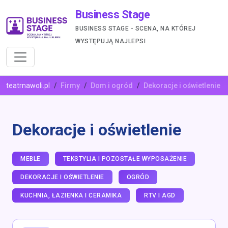
Business Stage
BUSINESS STAGE - SCENA, NA KTÓREJ
WYSTĘPUJĄ NAJLEPSI
teatrnawoli.pl
Firmy
Dom i ogród
Dekoracje i oświetlenie
Dekoracje i oświetlenie
MEBLE
TEKSTYLIA I POZOSTAŁE WYPOSAŻENIE
DEKORACJE I OŚWIETLENIE
OGRÓD
KUCHNIA, ŁAZIENKA I CERAMIKA
RTV I AGD