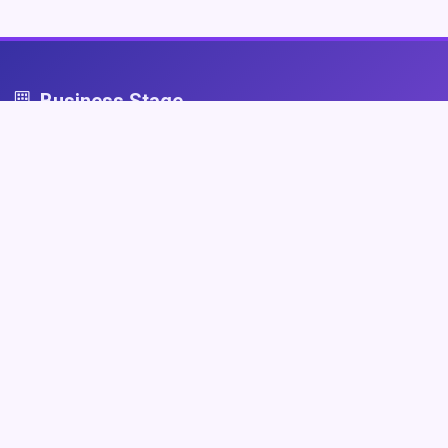
Business Stage
Business Stage - przestrzeń dla firm, które grają fair
Nawigacja
Strona główna
Zaloguj się
Dodaj firmę
Przypomnij hasło
Blog