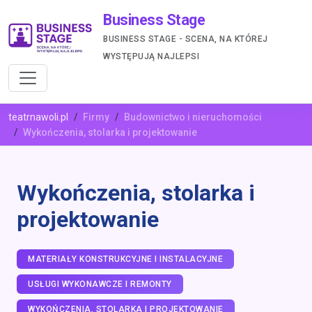
Business Stage
BUSINESS STAGE - SCENA, NA KTÓREJ
WYSTĘPUJĄ NAJLEPSI
teatrnawoli.pl
Firmy
Budownictwo i nieruchomości
Wykończenia, stolarka i projektowanie
Wykończenia, stolarka i
projektowanie
MATERIAŁY KONSTRUKCYJNE I INSTALACYJNE
USŁUGI WYKONAWCZE I REMONTY
WYKOŃCZENIA, STOLARKA I PROJEKTOWANIE