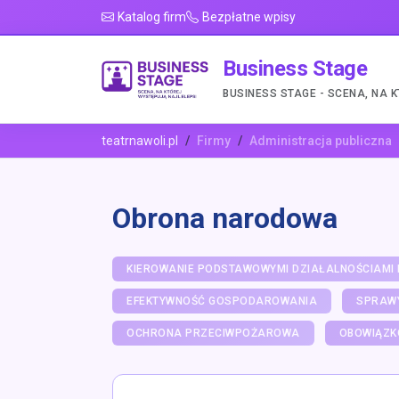
Katalog firm
Bezpłatne wpisy
Business Stage
BUSINESS STAGE - SCENA, NA 
teatrnawoli.pl
Firmy
Administracja publiczna
Obrona narodowa
KIEROWANIE PODSTAWOWYMI DZIAŁALNOŚCIAMI 
EFEKTYWNOŚĆ GOSPODAROWANIA
SPRAW
OCHRONA PRZECIWPOŻAROWA
OBOWIĄZK