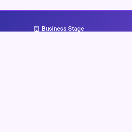
Business Stage
Business Stage - przestrzeń dla firm, które graj
fair