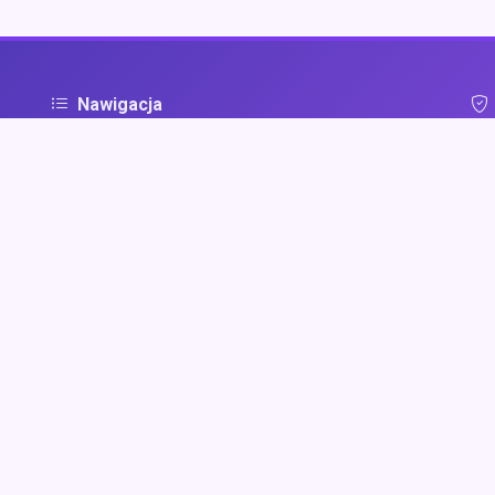
Nawigacja
Strona główna
Pol
ą
Zaloguj się
Dodaj firmę
Przypomnij hasło
Blog
Kontakt
Mapa strony