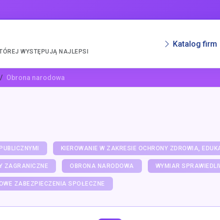
Katalog firm
KTÓREJ WYSTĘPUJĄ NAJLEPSI
Obrona narodowa
PUBLICZNYMI
KIEROWANIE W ZAKRESIE OCHRONY ZDROWIA, EDUKA
Y ZAGRANICZNE
OBRONA NARODOWA
WYMIAR SPRAWIEDLI
OWE ZABEZPIECZENIA SPOŁECZNE