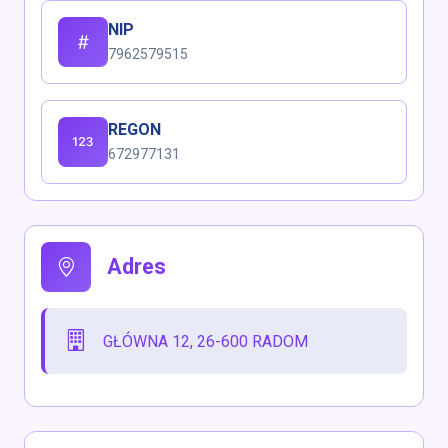
NIP
7962579515
REGON
672977131
Adres
GŁÓWNA 12, 26-600 RADOM