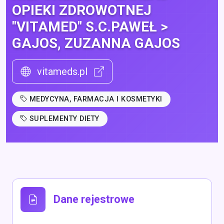
OPIEKI ZDROWOTNEJ
"VITAMED" S.C.PAWEŁ >
GAJOS, ZUZANNA GAJOS
vitameds.pl
MEDYCYNA, FARMACJA I KOSMETYKI
SUPLEMENTY DIETY
Dane rejestrowe