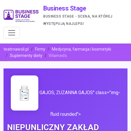
Business Stage
BUSINESS STAGE - SCENA, NA KTÓREJ
WYSTĘPUJĄ NAJLEPSI
teatrnawoli.pl
Firmy
Medycyna, farmacja i kosmetyki
Suplementy diety
Vitameds
GAJOS, ZUZANNA GAJOS" class="img-
fluid rounded">
NIEPUNLICZNY ZAKŁAD