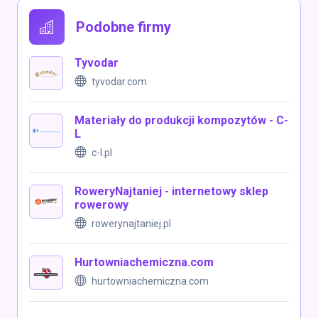
Podobne firmy
Tyvodar
tyvodar.com
Materiały do produkcji kompozytów - C-
L
c-l.pl
RoweryNajtaniej - internetowy sklep
rowerowy
rowerynajtaniej.pl
Hurtowniachemiczna.com
hurtowniachemiczna.com