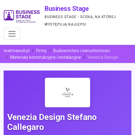
Business Stage
BUSINESS STAGE - SCENA, NA KTÓREJ
WYSTĘPUJĄ NAJLEPSI
teatrnawoli.pl
Firmy
Budownictwo i nieruchomości
Materiały konstrukcyjne i instalacyjne
Venezia Design
Venezia Design Stefano
Callegaro