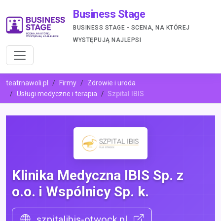
Business Stage
BUSINESS STAGE - SCENA, NA KTÓREJ
WYSTĘPUJĄ NAJLEPSI
teatrnawoli.pl
Firmy
Zdrowie i uroda
Usługi medyczne i terapia
Szpital IBIS
Klinika Medyczna IBIS Sp. z
o.o. i Wspólnicy Sp. k.
szpitalibis-otwock.pl