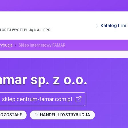
Katalog firm
KTÓREJ WYSTĘPUJĄ NAJLEPSI
rybucja
Sklep internetowy FAMAR
amar sp. z o.o.
sklep.centrum-famar.com.pl
POZOSTAŁE
HANDEL I DYSTRYBUCJA