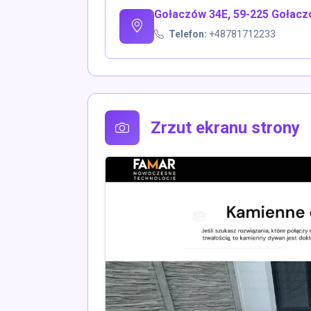
Gołaczów 34E, 59-225 Gołaczów
Telefon:
+48781712233
Zrzut ekranu strony