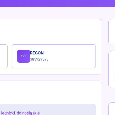
REGON
385929393
legnicki, dolnośląskie