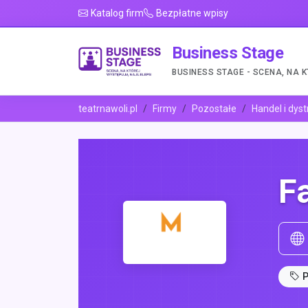
Katalog firm
Bezpłatne wpisy
Business Stage
BUSINESS STAGE - SCENA, NA 
teatrnawoli.pl
Firmy
Pozostałe
Handel i dyst
F