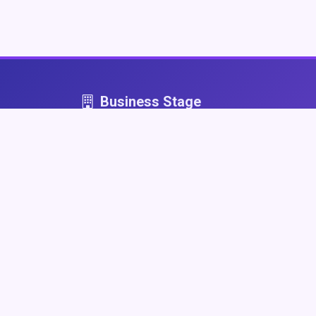
Business Stage
Business Stage - przestrzeń dla firm, które graj
fair