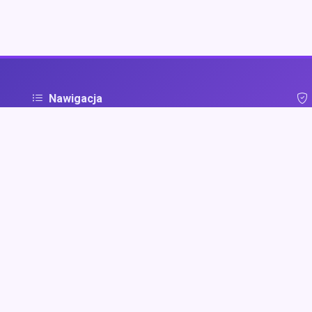
Nawigacja
Strona główna
Pol
ą
Zaloguj się
Dodaj firmę
Przypomnij hasło
Blog
Kontakt
Mapa strony