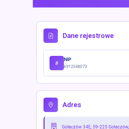
Dane rejestrowe
NIP
6912548073
Adres
Gołaczów 34E, 59-225 Gołaczów, 