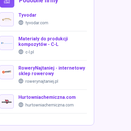
Podobne firmy
Tyvodar
tyvodar.com
Materiały do produkcji
kompozytów - C-L
c-l.pl
RoweryNajtaniej - internetowy
sklep rowerowy
rowerynajtaniej.pl
Hurtowniachemiczna.com
hurtowniachemiczna.com