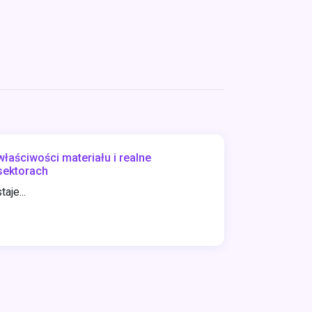
łaściwości materiału i realne
sektorach
aje...