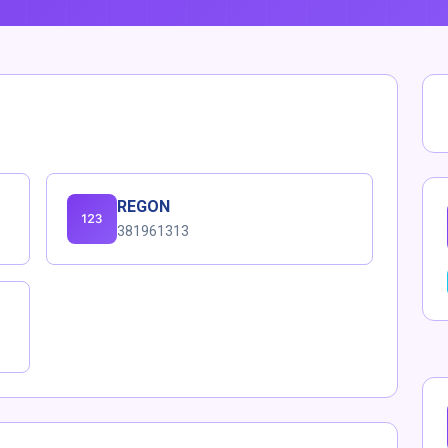
REGON
381961313