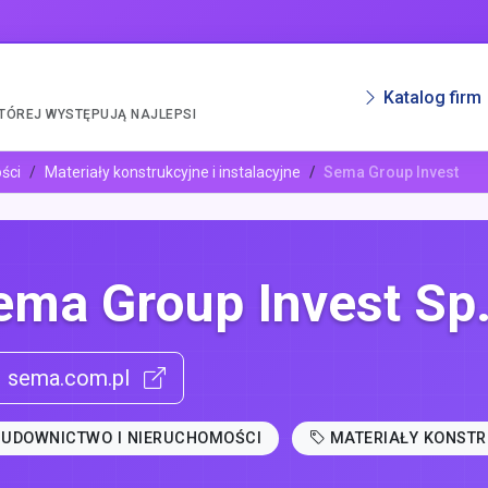
Katalog firm
KTÓREJ WYSTĘPUJĄ NAJLEPSI
ści
Materiały konstrukcyjne i instalacyjne
Sema Group Invest
ema Group Invest Sp.
sema.com.pl
BUDOWNICTWO I NIERUCHOMOŚCI
MATERIAŁY KONSTR