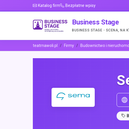
Katalog firm
Bezpłatne wpisy
Business Stage
BUSINESS STAGE - SCENA, NA 
teatrnawoli.pl
Firmy
Budownictwo i nieruchomo
S