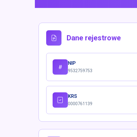
Dane rejestrowe
NIP
9532759753
KRS
0000761139