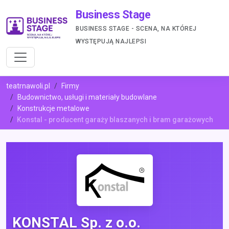
Business Stage
BUSINESS STAGE - SCENA, NA KTÓREJ
WYSTĘPUJĄ NAJLEPSI
teatrnawoli.pl
Firmy
Budownictwo, usługi i materiały budowlane
Konstrukcje metalowe
Konstal - producent garaży blaszanych i bram garażowych
KONSTAL Sp. z o.o.