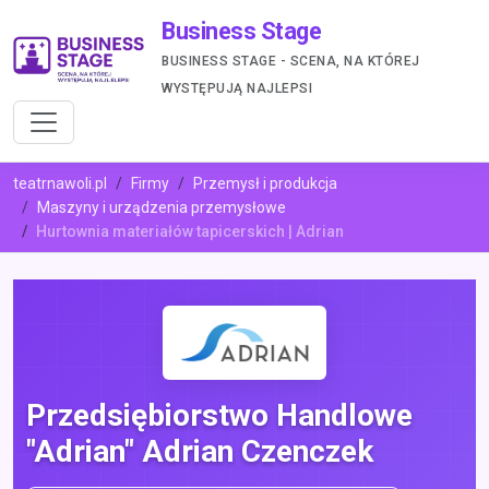
Business Stage
BUSINESS STAGE - SCENA, NA KTÓREJ
WYSTĘPUJĄ NAJLEPSI
teatrnawoli.pl
Firmy
Przemysł i produkcja
Maszyny i urządzenia przemysłowe
Hurtownia materiałów tapicerskich | Adrian
Przedsiębiorstwo Handlowe
"Adrian" Adrian Czenczek