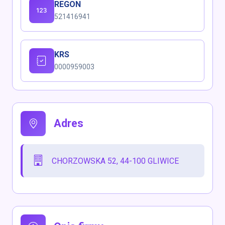
REGON
521416941
KRS
0000959003
Adres
CHORZOWSKA 52, 44-100 GLIWICE