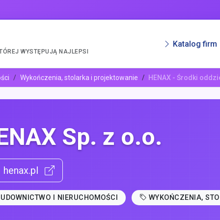
Katalog firm
KTÓREJ WYSTĘPUJĄ NAJLEPSI
ści
Wykończenia, stolarka i projektowanie
HENAX - Środki oddz
ENAX Sp. z o.o.
henax.pl
BUDOWNICTWO I NIERUCHOMOŚCI
WYKOŃCZENIA, STO