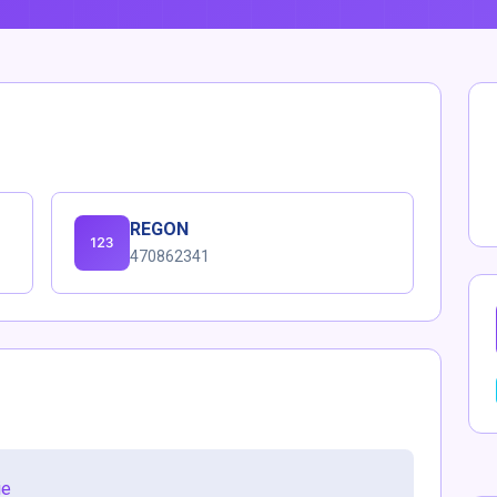
REGON
470862341
ie