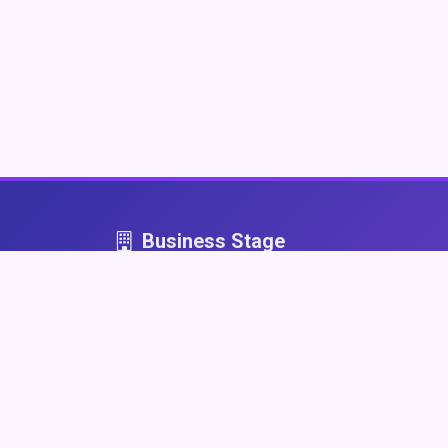
Business Stage
Business Stage - przestrzeń dla firm, które graj
fair