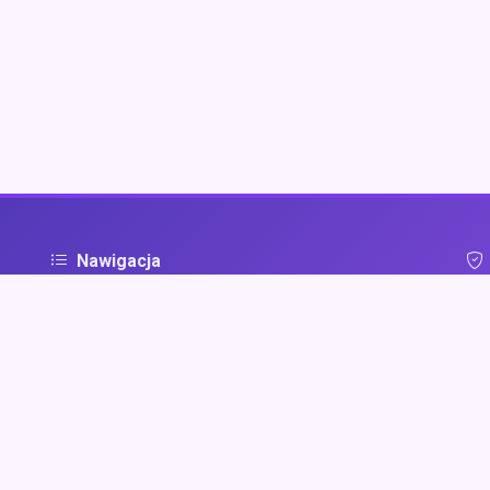
Nawigacja
Strona główna
Pol
ą
Zaloguj się
Dodaj firmę
Przypomnij hasło
Blog