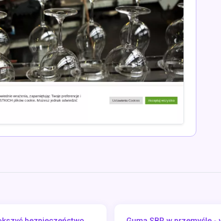
iększyć bezpieczeństwo
Guma SBR w przemyśle - w