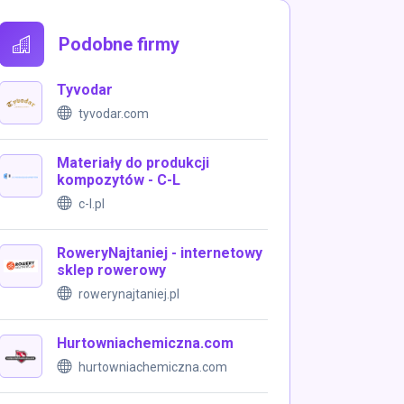
Podobne firmy
Tyvodar
tyvodar.com
Materiały do produkcji
kompozytów - C-L
c-l.pl
RoweryNajtaniej - internetowy
sklep rowerowy
rowerynajtaniej.pl
Hurtowniachemiczna.com
hurtowniachemiczna.com