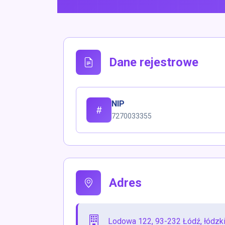
Dane rejestrowe
NIP
7270033355
Adres
Lodowa 122, 93-232 Łódź, łódzk