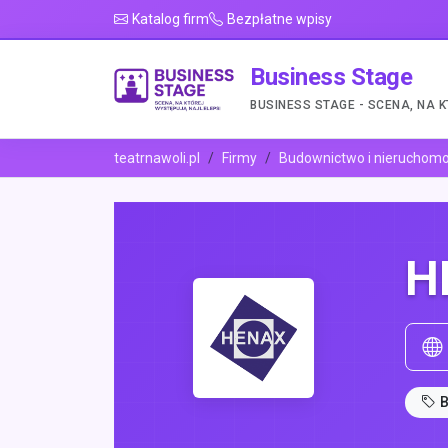
Katalog firm
Bezpłatne wpisy
Business Stage
BUSINESS STAGE - SCENA, NA 
teatrnawoli.pl
Firmy
Budownictwo i nieruchomo
H