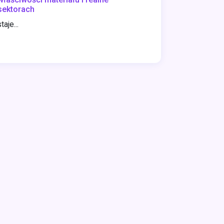
sektorach
aje...