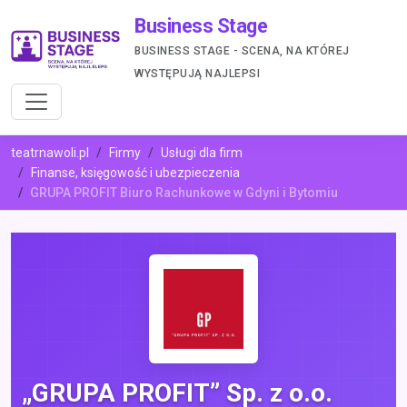
Business Stage
BUSINESS STAGE - SCENA, NA KTÓREJ
WYSTĘPUJĄ NAJLEPSI
teatrnawoli.pl
Firmy
Usługi dla firm
Finanse, księgowość i ubezpieczenia
GRUPA PROFIT Biuro Rachunkowe w Gdyni i Bytomiu
„GRUPA PROFIT” Sp. z o.o.