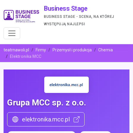
Business Stage
BUSINESS STAGE - SCENA, NA KTÓREJ
WYSTĘPUJĄ NAJLEPSI
teatrnawoli.pl
Firmy
Przemysł i produkcja
Chemia
Elektronika MCC
Grupa MCC sp. z o.o.
elektronika.mcc.pl