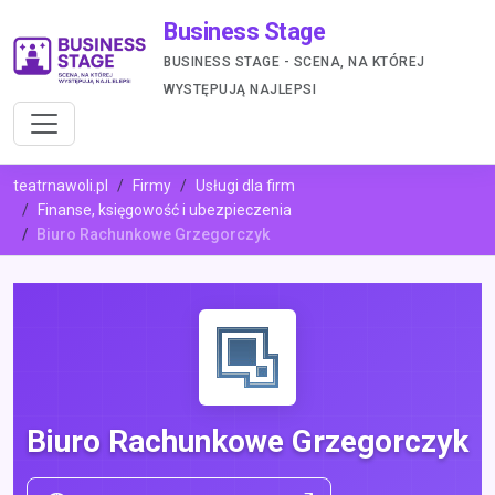
Business Stage
BUSINESS STAGE - SCENA, NA KTÓREJ
WYSTĘPUJĄ NAJLEPSI
teatrnawoli.pl
Firmy
Usługi dla firm
Finanse, księgowość i ubezpieczenia
Biuro Rachunkowe Grzegorczyk
Biuro Rachunkowe Grzegorczyk