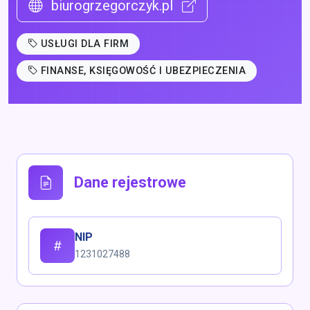
biurogrzegorczyk.pl
USŁUGI DLA FIRM
FINANSE, KSIĘGOWOŚĆ I UBEZPIECZENIA
Dane rejestrowe
NIP
1231027488