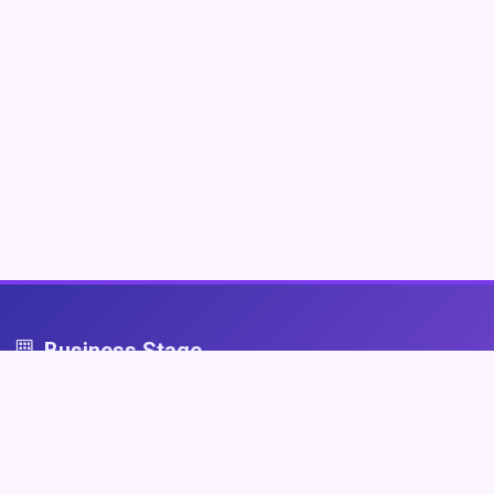
Business Stage
Business Stage - przestrzeń dla firm, które grają fair
Nawigacja