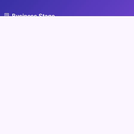
Business Stage
Business Stage - przestrzeń dla firm, które grają fair
Nawigacja
Strona główna
Zaloguj się
Dodaj firmę
Przypomnij hasło
Blog
Kontakt
Mapa strony