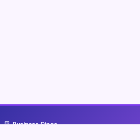
Business Stage
Business Stage - przestrzeń dla firm, które grają fair