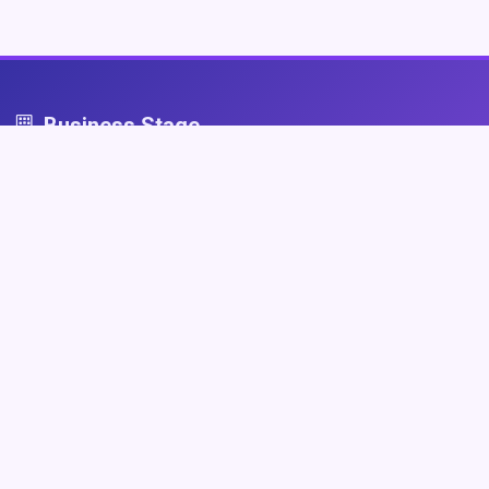
Business Stage
Business Stage - przestrzeń dla firm, które grają fair
Nawigacja
Strona główna
Zaloguj się
Dodaj firmę
Przypomnij hasło
Blog