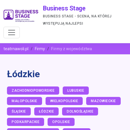
Business Stage
BUSINESS STAGE - SCENA, NA KTÓREJ
WYSTĘPUJĄ NAJLEPSI
teatrnawoli.pl
Firmy
Firmy z województwa
Łódzkie
ZACHODNIOPOMORSKIE
LUBUSKIE
MAŁOPOLSKIE
WIELKOPOLSKIE
MAZOWIECKIE
ŚLĄSKIE
ŁÓDZKIE
DOLNOŚLĄSKIE
PODKARPACKIE
OPOLSKIE