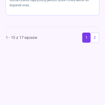
dostarczaniu najwyższej jakości łyżek i chwytaków do
koparek oraz...
1 - 15 z 17 wpisów
1
2