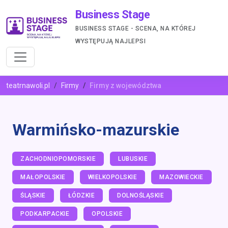
Business Stage
BUSINESS STAGE - SCENA, NA KTÓREJ
WYSTĘPUJĄ NAJLEPSI
teatrnawoli.pl
Firmy
Firmy z województwa
Warmińsko-mazurskie
ZACHODNIOPOMORSKIE
LUBUSKIE
MAŁOPOLSKIE
WIELKOPOLSKIE
MAZOWIECKIE
ŚLĄSKIE
ŁÓDZKIE
DOLNOŚLĄSKIE
PODKARPACKIE
OPOLSKIE