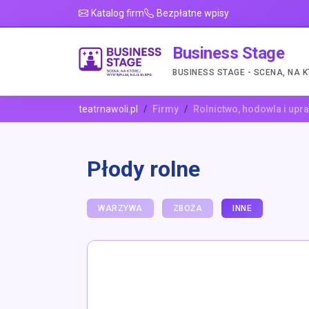
Katalog firm
Bezpłatne wpisy
Business Stage
BUSINESS STAGE - SCENA, NA 
teatrnawoli.pl
Firmy
Rolnictwo, hodowla i upr
Płody rolne
WARZYWA
ZBOŻA
INNE