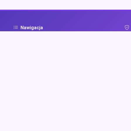
Nawigacja
Strona główna
Pol
ą
Zaloguj się
Dodaj firmę
Przypomnij hasło
Blog
Kontakt
Mapa strony