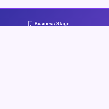
Business Stage
Business Stage - przestrzeń dla firm, które graj
fair