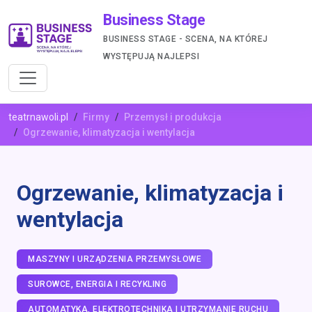
Business Stage
BUSINESS STAGE - SCENA, NA KTÓREJ
WYSTĘPUJĄ NAJLEPSI
teatrnawoli.pl
Firmy
Przemysł i produkcja
Ogrzewanie, klimatyzacja i wentylacja
Ogrzewanie, klimatyzacja i
wentylacja
MASZYNY I URZĄDZENIA PRZEMYSŁOWE
SUROWCE, ENERGIA I RECYKLING
AUTOMATYKA, ELEKTROTECHNIKA I UTRZYMANIE RUCHU